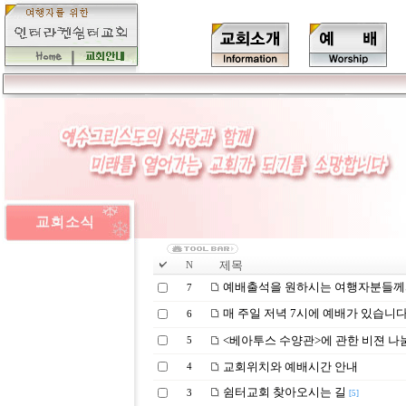
제목
N
예배출석을 원하시는 여행자분들께서는
7
매 주일 저녁 7시에 예배가 있습니다
6
<베아투스 수양관>에 관한 비젼 나
5
교회위치와 예배시간 안내
4
쉼터교회 찾아오시는 길
3
[5]