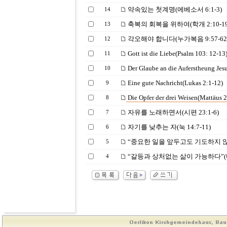
약속있는 첫계명(에베소서 6:1-3)
14
축복의 회복을 위하여(학개 2:10-19
13
각오해야 합니다(누가복음 9:57-62
12
Gott ist die Liebe(Psalm 103: 12-13
11
Der Glaube an die Auferstheung Jesu 
10
Eine gute Nachricht(Lukas 2:1-12)
9
Die Opfer der drei Weisen(Mattäus 2
8
자유를 노래하면서(시편 23:1-6)
7
자기를 낮추는 자(눅 14:7-11)
6
“중요한 일을 앞두고도 기도하지 않는 
5
“갈등과 상처없는 삶이 가능하다”(마가복
4