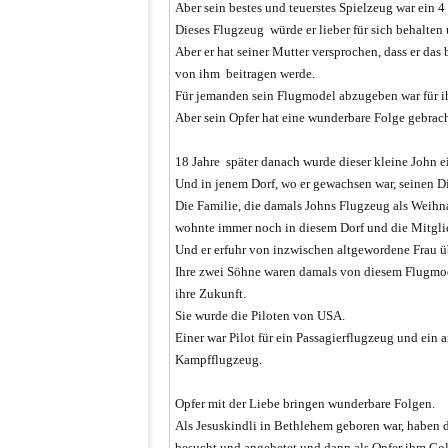
Aber sein bestes und teuerstes Spielzeug war ein 4
Dieses Flugzeug würde er lieber für sich behalten
Aber er hat seiner Mutter versprochen, dass er das 
von ihm beitragen werde.
Für jemanden sein Flugmodel abzugeben war für ih
Aber sein Opfer hat eine wunderbare Folge gebrach
18 Jahre später danach wurde dieser kleine John ei
Und in jenem Dorf, wo er gewachsen war, seinen D
Die Familie, die damals Johns Flugzeug als Weih
wohnte immer noch in diesem Dorf und die Mitgli
Und er erfuhr von inzwischen altgewordene Frau ü
Ihre zwei Söhne waren damals von diesem Flugmode
ihre Zukunft.
Sie wurde die Piloten von USA.
Einer war Pilot für ein Passagierflugzeug und ein a
Kampfflugzeug.
Opfer mit der Liebe bringen wunderbare Folgen.
Als Jesuskindli in Bethlehem geboren war, haben 
besucht und angebetet und dann als Opfer ihm Go