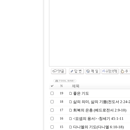
제목
N
좋은 기도
19
삶의 의미, 삶의 기쁨(전도서 2:24-2
18
회복의 은총 (베드로전서 2:9-10)
17
<요셉의 용서> -창세기 45:1-11
16
다니엘의 기도(다니엘 6:10-18)
15