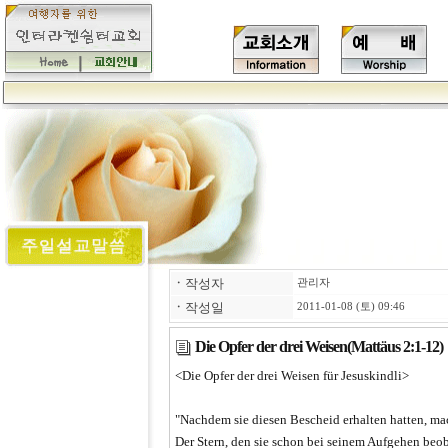
ㆍ
작성자
관리자
ㆍ
작성일
2011-01-08 (토) 09:46
Die Opfer der drei Weisen(Mattäus 2:1-12)
<Die Opfer der drei Weisen für Jesuskindli>
"Nachdem sie diesen Bescheid erhalten hatten, ma
Der Stern, den sie schon bei seinem Aufgehen beob